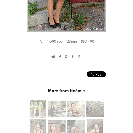
f/5
1/500 sec
23mm
ISO 400
More from Noémie